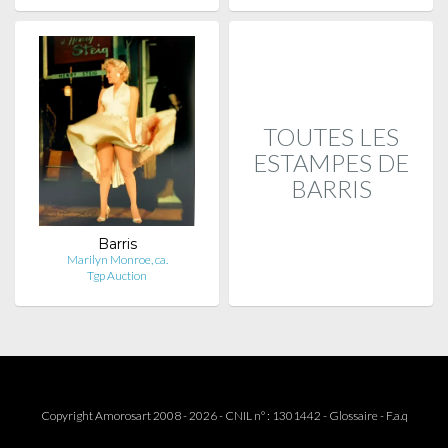
TOUTES LES
ESTAMPES DE
BARRIS
Barris
Marilyn Monroe, ca.
Tgp Auction
Copyright Amorosart 2008 - 2026 - CNIL n° : 1301442 -
Glossaire
-
F.a.q