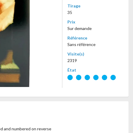
Tirage
35
Prix
Sur demande
Référence
Sans référence
Visite(s)
2319
État
ped and numbered on reverse