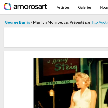
Artistes
Galeries
Nouv
/
George Barris
Marilyn Monroe, ca.
Présenté par
Tgp Aucti