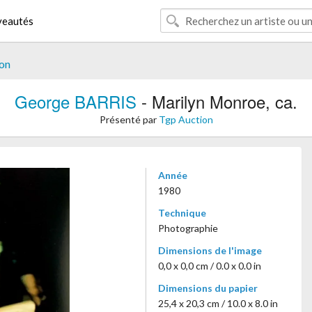
eautés
on
George BARRIS
- Marilyn Monroe, ca.
Présenté par
Tgp Auction
Année
1980
Technique
Photographie
Dimensions de l'image
0,0 x 0,0 cm / 0.0 x 0.0 in
Dimensions du papier
25,4 x 20,3 cm / 10.0 x 8.0 in