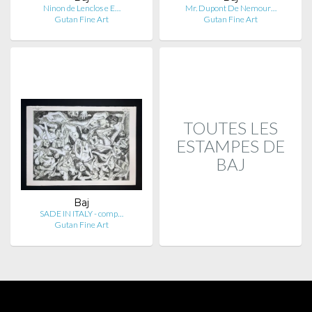
Ninon de Lenclos e E…
Mr. Dupont De Nemour…
Gutan Fine Art
Gutan Fine Art
TOUTES LES
ESTAMPES DE
BAJ
Baj
SADE IN ITALY - comp…
Gutan Fine Art