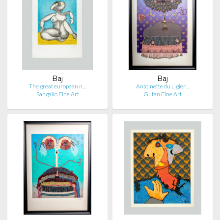
Baj
Baj
The great european n…
Antoinette du Ligier…
Sangallo Fine Art
Gutan Fine Art