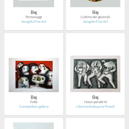
Baj
Baj
Personaggi
L'ultimo dei generali
Sangallo Fine Art
Sangallo Fine Art
Baj
Baj
Folla
Nixon parade III
Composition.gallery
Libreria Antiquaria Prandi