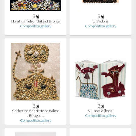
Baj
Baj
Horatius Nelson duke of Bronte
Diavolone
Composition.gallery
Composition.gallery
Baj
Baj
Catherine Henriette de Balzac
Sull’acqua (book)
d’Etrague …
Composition.gallery
Composition.gallery