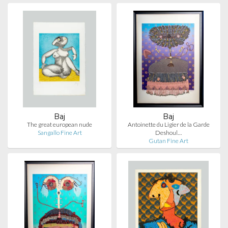
Baj
Baj
The great european nude
Antoinette du Ligier de la Garde
Sangallo Fine Art
Deshoul…
Gutan Fine Art