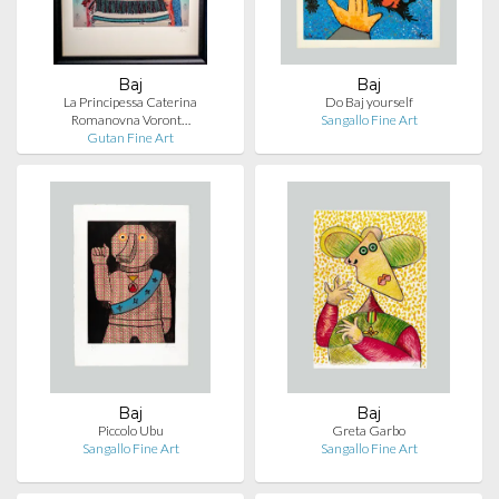
Baj
Baj
La Principessa Caterina
Do Baj yourself
Romanovna Voront…
Sangallo Fine Art
Gutan Fine Art
Baj
Baj
Piccolo Ubu
Greta Garbo
Sangallo Fine Art
Sangallo Fine Art