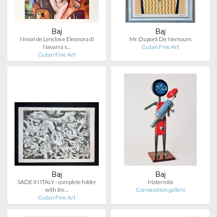
Baj
Baj
Ninon de Lenclos e Eleonora di
Mr. Dupont De Nemours
Navarra s…
Gutan Fine Art
Gutan Fine Art
Baj
Baj
SADE IN ITALY - complete folder
Maternità
with 8 e…
Composition.gallery
Gutan Fine Art