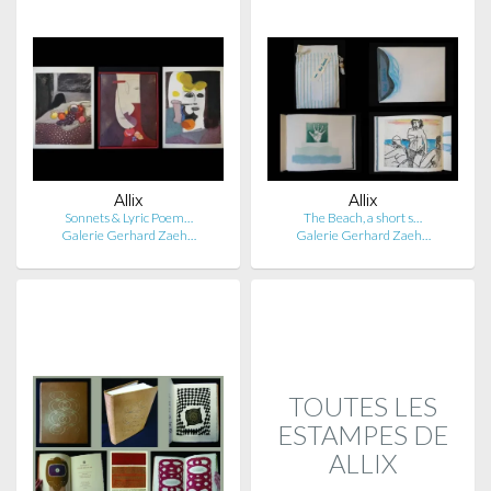
Allix
Allix
Sonnets & Lyric Poem…
The Beach, a short s…
Galerie Gerhard Zaeh…
Galerie Gerhard Zaeh…
TOUTES LES
ESTAMPES DE
ALLIX