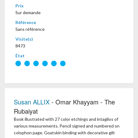
Prix
Sur demande
Référence
Sans référence
Visite(s)
8473
État
Susan ALLIX
- Omar Khayyam - The
Rubaiyat
Book illustrated with 27 color etchings and intaglios of
various measurements. Pencil signed and numbered on
colophon page. Goatskin binding with decorative gilt