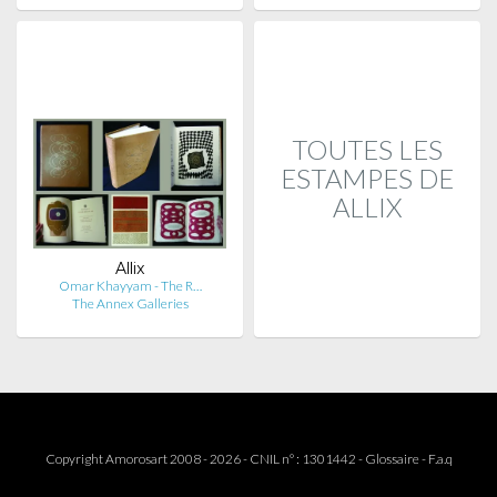
TOUTES LES
ESTAMPES DE
ALLIX
Allix
Omar Khayyam - The R…
The Annex Galleries
Copyright Amorosart 2008 - 2026 - CNIL n° : 1301442 -
Glossaire
-
F.a.q