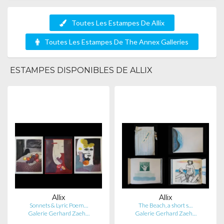
Toutes Les Estampes De Allix
Toutes Les Estampes De The Annex Galleries
ESTAMPES DISPONIBLES DE ALLIX
Allix
Allix
Sonnets & Lyric Poem…
The Beach, a short s…
Galerie Gerhard Zaeh…
Galerie Gerhard Zaeh…