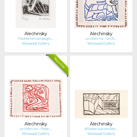
Alechinsky
Alechinsky
Facéties et compagni…
Le chien roi – Le ch…
Winwood Gallery
Winwood Gallery
Nouveau
Alechinsky
Alechinsky
Le chien roi – Papie…
Allusion aux excitan…
Winwood Gallery
Winwood Gallery