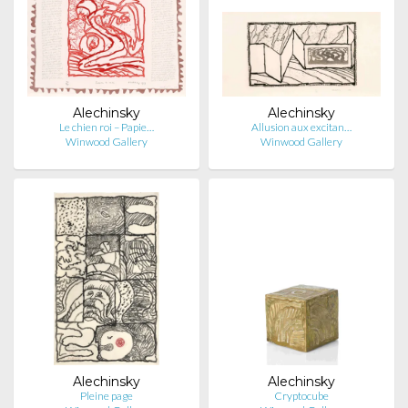
Alechinsky
Alechinsky
Le chien roi – Papie…
Allusion aux excitan…
Winwood Gallery
Winwood Gallery
Alechinsky
Alechinsky
Pleine page
Cryptocube