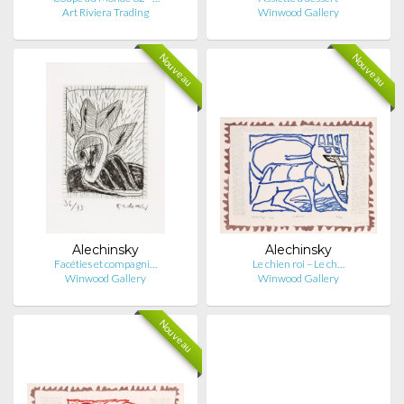
Art Riviera Trading
Winwood Gallery
Nouveau
Nouveau
Alechinsky
Alechinsky
Facéties et compagni…
Le chien roi – Le ch…
Winwood Gallery
Winwood Gallery
Nouveau