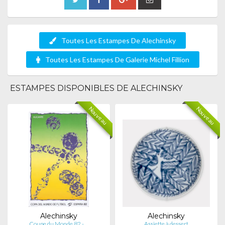
Toutes Les Estampes De Alechinsky
Toutes Les Estampes De Galerie Michel Fillion
ESTAMPES DISPONIBLES DE ALECHINSKY
Nouveau
Nouveau
Alechinsky
Alechinsky
Coupe du Monde 82 - …
Assiette à dessert