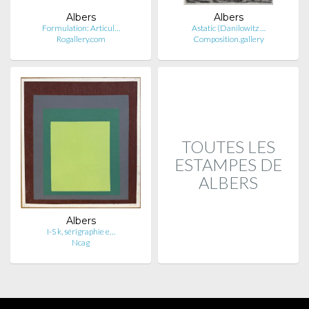
Albers
Albers
Formulation: Articul…
Astatic (Danilowitz …
Rogallery.com
Composition.gallery
TOUTES LES
ESTAMPES DE
ALBERS
Albers
I-S k, sérigraphie e…
Ncag