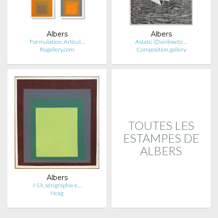
Albers
Albers
Formulation: Articul…
Astatic (Danilowitz …
Rogallery.com
Composition.gallery
TOUTES LES
ESTAMPES DE
ALBERS
Albers
I-S k, sérigraphie e…
Ncag