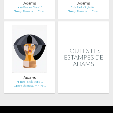
Adams
Adams
Loose Wave - Style V…
Side Part - Style Va…
Gregg Shienbaum Fine…
Gregg Shienbaum Fine…
TOUTES LES
ESTAMPES DE
ADAMS
Adams
Fringe - Style Varia…
Gregg Shienbaum Fine…