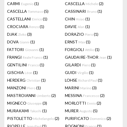
CARMI
(1)
CASCELLA
(2)
Eugenio
Michele
CASCELLA
(5)
CASSINARI
(1)
Tommaso
Bruno
CASTELLANI
(1)
CHIN
(1)
Enrico
Hsiao
CROCIARA
(1)
DAVIE
(1)
Renzo
Alan
DJAK
(3)
DORAZIO
(1)
Zivko
Piero
DOVA
(1)
ERNST
(1)
Gianni
Max
FATTORI
(1)
FORGIOLI
(1)
Giovanni
Attilio
FRANGI
(1)
GAUDAIRE-THOR
(1)
Reale Franco
Jean
GENTILINI
(1)
GILARDI
(1)
Franco
Piero
GISCHIA
(1)
GUIDI
(1)
Léon
Virgilio
HERDERG
(1)
LOHSE
(1)
Christian
Richard Paul
MANZONI
(1)
MARINI
(3)
Piero
Marino
MASTROIANNI
(2)
MESSINA
(2)
Umberto
Francesco
MIGNECO
(3)
MORLOTTI
(2)
Giuseppe
Ennio
MURAKAMI
(1)
MURER
(5)
Takashi
Augusto
PISTOLETTO
(2)
PURIFICATO
(2)
Michelangelo
Domenico
RIOPELLE
(1)
ROGNONI
(1)
Jean-Paul
Franco