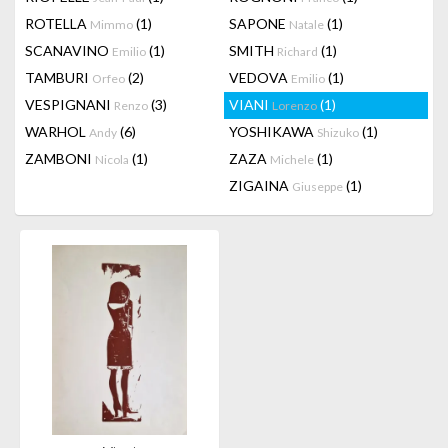
ROTELLA
(1)
SAPONE
(1)
Mimmo
Natale
SCANAVINO
(1)
SMITH
(1)
Emilio
Richard
TAMBURI
(2)
VEDOVA
(1)
Orfeo
Emilio
VESPIGNANI
(3)
VIANI
(1)
Renzo
Lorenzo
WARHOL
(6)
YOSHIKAWA
(1)
Andy
Shizuko
ZAMBONI
(1)
ZAZA
(1)
Nicola
Michele
ZIGAINA
(1)
Giuseppe