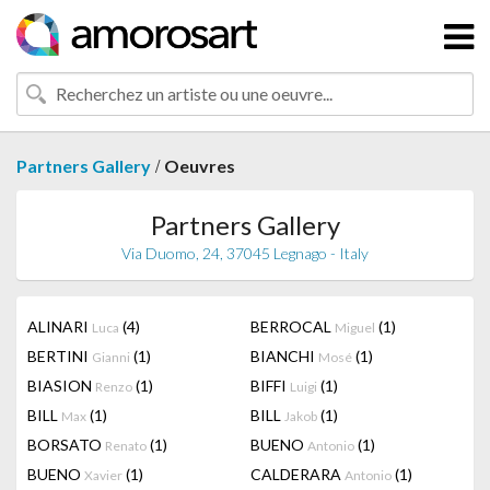
/
Partners Gallery
Oeuvres
Partners Gallery
Via Duomo, 24, 37045 Legnago - Italy
ALINARI
(4)
BERROCAL
(1)
Luca
Miguel
BERTINI
(1)
BIANCHI
(1)
Gianni
Mosé
BIASION
(1)
BIFFI
(1)
Renzo
Luigi
BILL
(1)
BILL
(1)
Max
Jakob
BORSATO
(1)
BUENO
(1)
Renato
Antonio
BUENO
(1)
CALDERARA
(1)
Xavier
Antonio