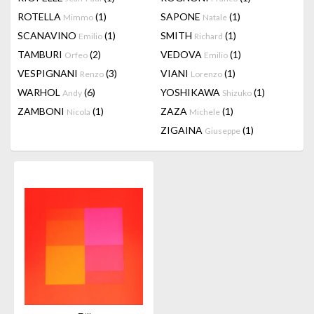
ROTELLA
(1)
SAPONE
(1)
Mimmo
Natale
SCANAVINO
(1)
SMITH
(1)
Emilio
Richard
TAMBURI
(2)
VEDOVA
(1)
Orfeo
Emilio
VESPIGNANI
(3)
VIANI
(1)
Renzo
Lorenzo
WARHOL
(6)
YOSHIKAWA
(1)
Andy
Shizuko
ZAMBONI
(1)
ZAZA
(1)
Nicola
Michele
ZIGAINA
(1)
Giuseppe