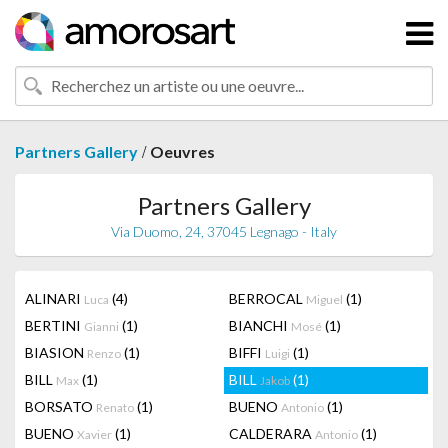
/
Partners Gallery
Oeuvres
Partners Gallery
Via Duomo, 24, 37045 Legnago - Italy
ALINARI
(4)
BERROCAL
(1)
Luca
Miguel
BERTINI
(1)
BIANCHI
(1)
Gianni
Mosé
BIASION
(1)
BIFFI
(1)
Renzo
Luigi
BILL
(1)
BILL
(1)
Max
Jakob
BORSATO
(1)
BUENO
(1)
Renato
Antonio
BUENO
(1)
CALDERARA
(1)
Xavier
Antonio