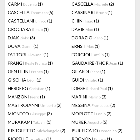
CARMI
(1)
CASCELLA
(2)
Eugenio
Michele
CASCELLA
(5)
CASSINARI
(1)
Tommaso
Bruno
CASTELLANI
(1)
CHIN
(1)
Enrico
Hsiao
CROCIARA
(1)
DAVIE
(1)
Renzo
Alan
DJAK
(3)
DORAZIO
(1)
Zivko
Piero
DOVA
(1)
ERNST
(1)
Gianni
Max
FATTORI
(1)
FORGIOLI
(1)
Giovanni
Attilio
FRANGI
(1)
GAUDAIRE-THOR
(1)
Reale Franco
Jean
GENTILINI
(1)
GILARDI
(1)
Franco
Piero
GISCHIA
(1)
GUIDI
(1)
Léon
Virgilio
HERDERG
(1)
LOHSE
(1)
Christian
Richard Paul
MANZONI
(1)
MARINI
(3)
Piero
Marino
MASTROIANNI
(2)
MESSINA
(2)
Umberto
Francesco
MIGNECO
(3)
MORLOTTI
(2)
Giuseppe
Ennio
MURAKAMI
(1)
MURER
(5)
Takashi
Augusto
PISTOLETTO
(2)
PURIFICATO
(2)
Michelangelo
Domenico
RIOPELLE
(1)
ROGNONI
(1)
Jean-Paul
Franco