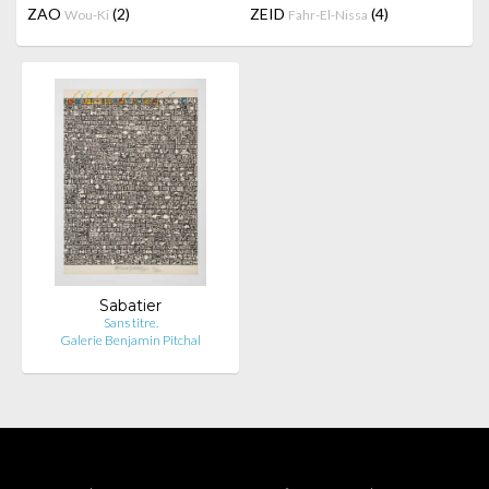
ZAO
(2)
ZEID
(4)
Wou-Ki
Fahr-El-Nissa
Sabatier
Sans titre.
Galerie Benjamin Pitchal