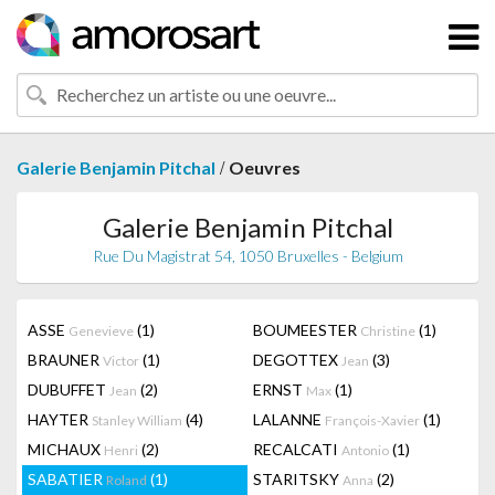
/
Galerie Benjamin Pitchal
Oeuvres
Galerie Benjamin Pitchal
Rue Du Magistrat 54, 1050 Bruxelles - Belgium
ASSE
(1)
BOUMEESTER
(1)
Genevieve
Christine
BRAUNER
(1)
DEGOTTEX
(3)
Victor
Jean
DUBUFFET
(2)
ERNST
(1)
Jean
Max
HAYTER
(4)
LALANNE
(1)
Stanley William
François-Xavier
MICHAUX
(2)
RECALCATI
(1)
Henri
Antonio
SABATIER
(1)
STARITSKY
(2)
Roland
Anna