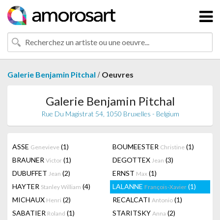
/
Galerie Benjamin Pitchal
Oeuvres
Galerie Benjamin Pitchal
Rue Du Magistrat 54, 1050 Bruxelles - Belgium
ASSE
(1)
BOUMEESTER
(1)
Genevieve
Christine
BRAUNER
(1)
DEGOTTEX
(3)
Victor
Jean
DUBUFFET
(2)
ERNST
(1)
Jean
Max
HAYTER
(4)
LALANNE
(1)
Stanley William
François-Xavier
MICHAUX
(2)
RECALCATI
(1)
Henri
Antonio
SABATIER
(1)
STARITSKY
(2)
Roland
Anna