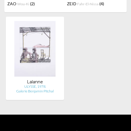
ZAO
(2)
ZEID
(4)
Wou-Ki
Fahr-El-Nissa
Lalanne
ULYSSE, 1978.
Galerie Benjamin Pitchal