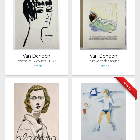
Van Dongen
Van Dongen
Les cheveux courts , 1926
La révolte des anges
Libretis
Libretis
Vendu