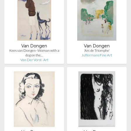
Van Dongen
Van Dongen
Kees van Dongen- Woman with a
'Arc de Triomphe'
dog on the…
Juffermans Fine Art
Van Der Vorst- Art