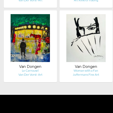
Van Der Vorst- Art
Art Riviera Trading
Van Dongen
Van Dongen
Le Carrousel
Woman with a Fan
Van Der Vorst- Art
Juffermans Fine Art