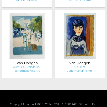
Van Der Vorst- Art
Van Der Vorst- Art
Van Dongen
Van Dongen
Avenue du Bois de Bo…
Claudine
Juffermans Fine Art
Juffermans Fine Art
Copyright Amorosart 2008 - 2026 - CNIL n° : 1301442 -
Glossaire
-
F.a.q