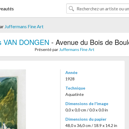
eautés
par
Juffermans Fine Art
s VAN DONGEN
- Avenue du Bois de Bou
Présenté par
Juffermans Fine Art
Année
1928
Technique
Aquatinte
Dimensions de l'image
0,0 x 0,0 cm / 0.0 x 0.0 in
Dimensions du papier
48,0 x 36,0 cm / 18.9 x 14.2 in