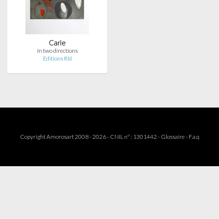
Carle
In two directions
Editions Rld
Copyright Amorosart 2008 - 2026 - CNIL n° : 1301442 -
Glossaire
-
F.a.q