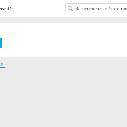
eautés
E
1)