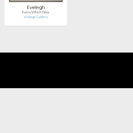
Eveleigh
Every Which Way
Vintage Gallery