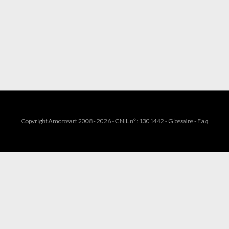
Copyright Amorosart 2008 - 2026 - CNIL n° : 1301442 -
Glossaire
-
F.a.q