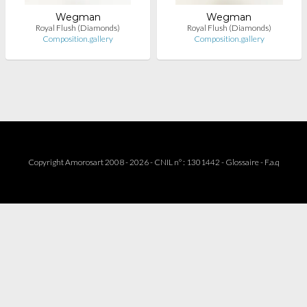
Wegman
Wegman
Royal Flush (Diamonds)
Royal Flush (Diamonds)
Composition.gallery
Composition.gallery
Copyright Amorosart 2008 - 2026 - CNIL n° : 1301442 -
Glossaire
-
F.a.q