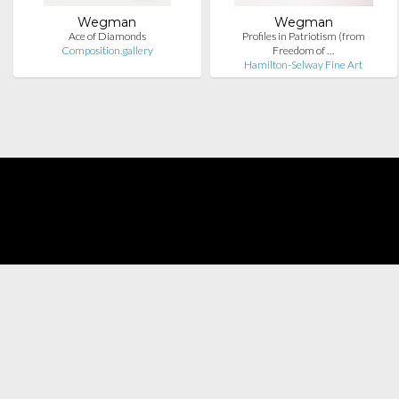
Wegman
Wegman
Ace of Diamonds
Profiles in Patriotism (from
Composition.gallery
Freedom of …
Hamilton-Selway Fine Art