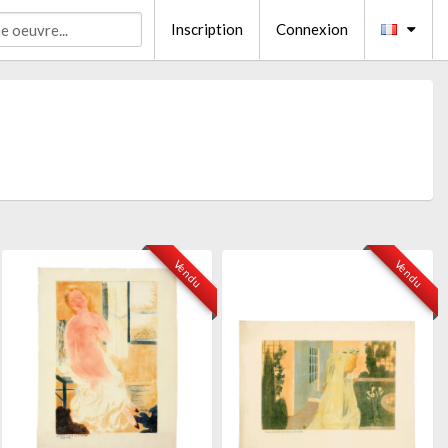
Inscription
Connexion
Vendu
Vendu