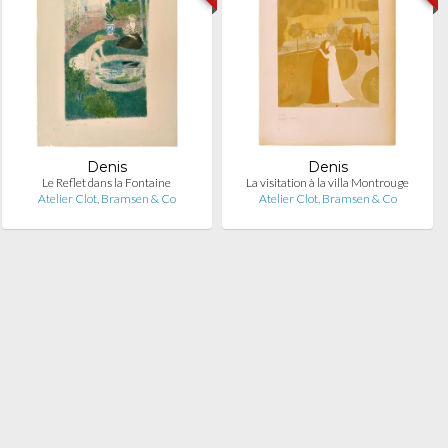
Denis
Denis
Le Reflet dans la Fontaine
La visitation à la villa Montrouge
Atelier Clot, Bramsen & Co
Atelier Clot, Bramsen & Co