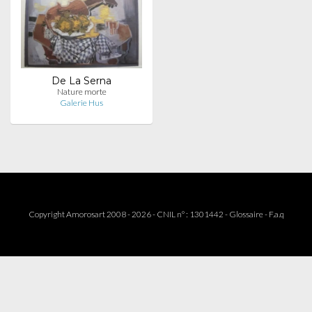
De La Serna
Nature morte
Galerie Hus
Copyright Amorosart 2008 - 2026 - CNIL n° : 1301442 -
Glossaire
-
F.a.q