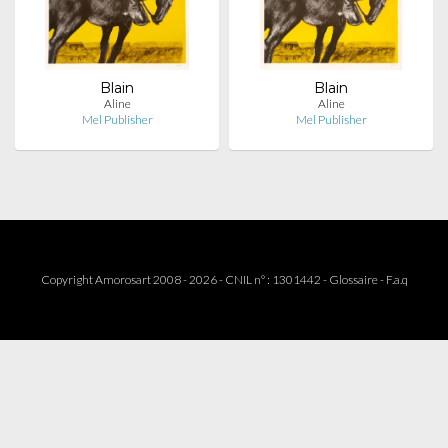
Blain
Blain
Aline
Aline
Mel Publisher
Mel Publisher
Copyright Amorosart 2008 - 2026 - CNIL n° : 1301442 -
Glossaire
-
F.a.q