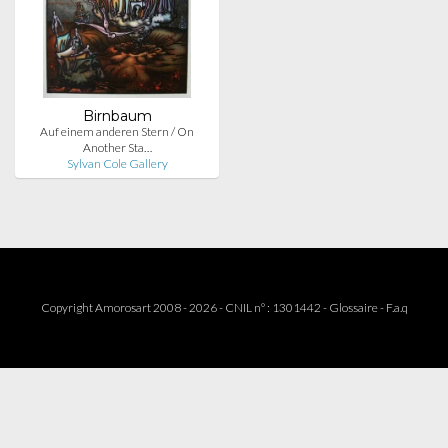
Birnbaum
Auf einem anderen Stern / On
Another Sta…
Sylvan Cole Gallery
Copyright Amorosart 2008 - 2026 - CNIL n° : 1301442 -
Glossaire
-
F.a.q