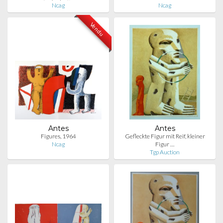
Ncag
Ncag
Vendu
Antes
Antes
Figures, 1964
Gefleckte Figur mit Reif, kleiner
Ncag
Figur …
Tgp Auction