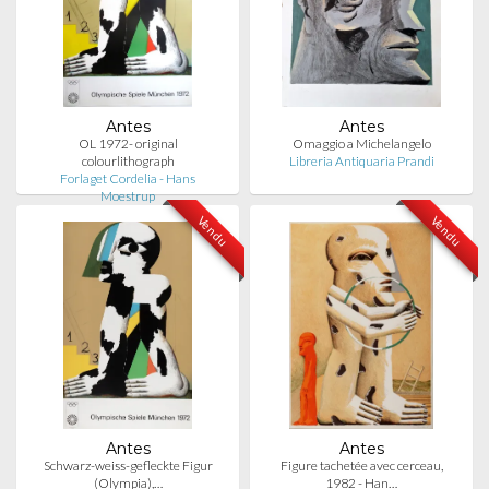
Antes
Antes
OL 1972- original
Omaggio a Michelangelo
colourlithograph
Libreria Antiquaria Prandi
Forlaget Cordelia - Hans
Moestrup
Vendu
Vendu
Antes
Antes
Schwarz-weiss-gefleckte Figur
Figure tachetée avec cerceau,
(Olympia),…
1982 - Han…