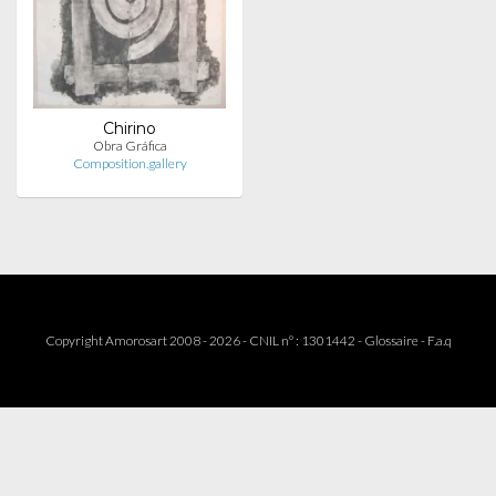
Chirino
Obra Gráfica
Composition.gallery
Copyright Amorosart 2008 - 2026 - CNIL n° : 1301442 -
Glossaire
-
F.a.q