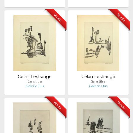
Vendu
Vendu
Celan Lestrange
Celan Lestrange
Sans titre
Sans titre
Galerie Hus
Galerie Hus
Vendu
Vendu