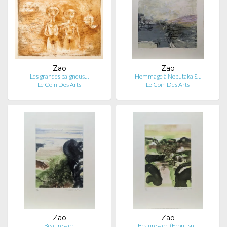
Zao
Zao
Les grandes baigneus…
Hommage à Nobutaka S…
Le Coin Des Arts
Le Coin Des Arts
Zao
Zao
Beauregard
Beauregard (Frontisp…