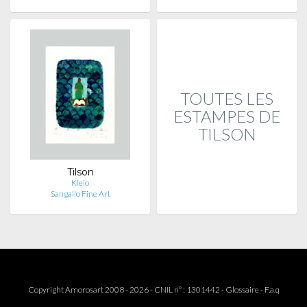
TOUTES LES
ESTAMPES DE
TILSON
Tilson
Kleio
Sangallo Fine Art
Copyright Amorosart 2008 - 2026 - CNIL n° : 1301442 -
Glossaire
-
F.a.q