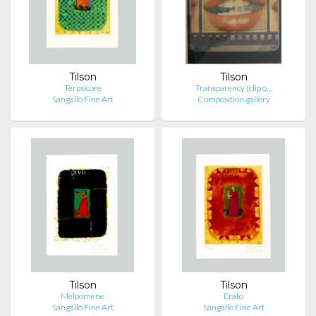
Tilson
Tilson
Terpsicore
Transparency (clip o…
Sangallo Fine Art
Composition.gallery
Tilson
Tilson
Melpomene
Erato
Sangallo Fine Art
Sangallo Fine Art