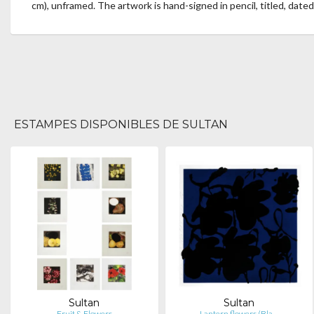
cm), unframed. The artwork is hand-signed in pencil, titled, date
ESTAMPES DISPONIBLES DE SULTAN
Sultan
Sultan
Fruit & Flowers
Lantern flowers (Bla…