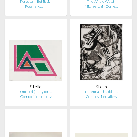
Pergusa III Exhibiti…
The Whale Watch
Rogallery.com
Michael Lisi / Conte…
Stella
Stella
Untitled (study for …
La penna di hu (blac…
Composition.gallery
Composition.gallery