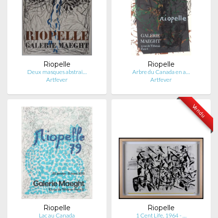
Riopelle
Riopelle
Deux masques abstrai…
Arbre du Canada en a…
Artfever
Artfever
Vendu
Riopelle
Riopelle
Lac au Canada
1 Cent Life, 1964 - …