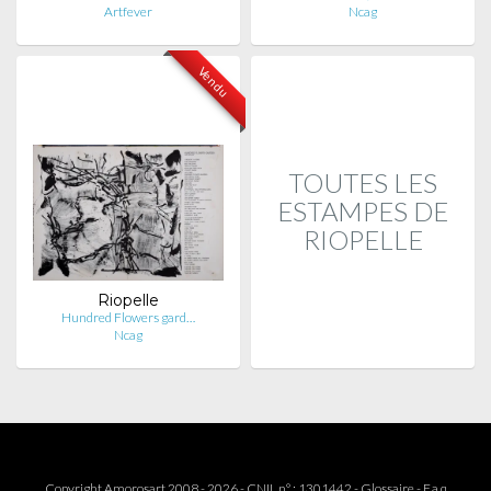
Artfever
Ncag
Vendu
TOUTES LES
ESTAMPES DE
RIOPELLE
Riopelle
Hundred Flowers gard…
Ncag
Copyright Amorosart 2008 - 2026 - CNIL n° : 1301442 -
Glossaire
-
F.a.q