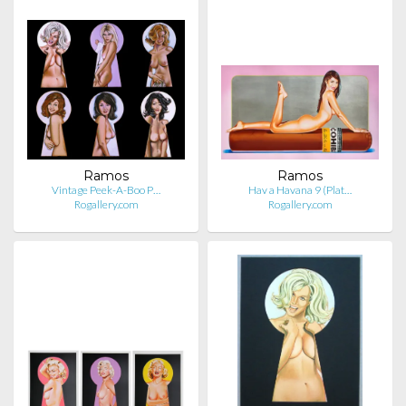
Ramos
Ramos
Vintage Peek-A-Boo P…
Hav a Havana 9 (Plat…
Rogallery.com
Rogallery.com