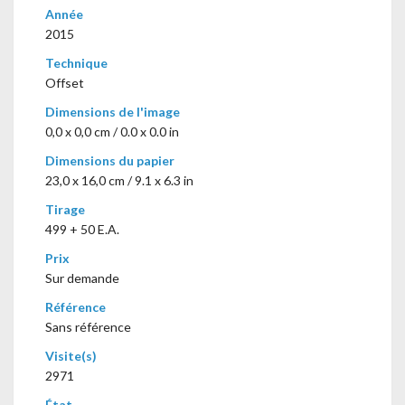
Année
2015
Technique
Offset
Dimensions de l'image
0,0 x 0,0 cm / 0.0 x 0.0 in
Dimensions du papier
23,0 x 16,0 cm / 9.1 x 6.3 in
Tirage
499 + 50 E.A.
Prix
Sur demande
Référence
Sans référence
Visite(s)
2971
État