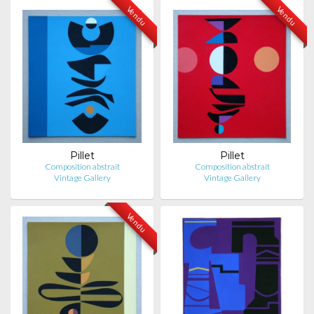
Vendu
Vendu
Pillet
Pillet
Composition abstrait
Composition abstrait
Vintage Gallery
Vintage Gallery
Vendu