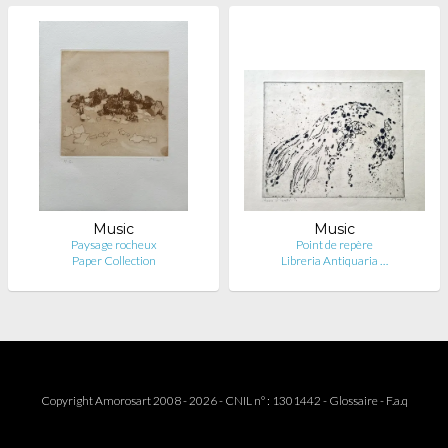
Music
Music
Paysage rocheux
Point de repère
Paper Collection
Libreria Antiquaria …
Copyright Amorosart 2008 - 2026 - CNIL n° : 1301442 -
Glossaire
-
F.a.q