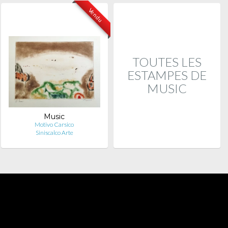
Vendu
TOUTES LES
ESTAMPES DE
MUSIC
Music
Motivo Carsico
Siniscalco Arte