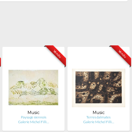
Vendu
Vendu
Music
Music
Paysage siennois
Terres dalmates
Galerie Michel Filli…
Galerie Michel Filli…