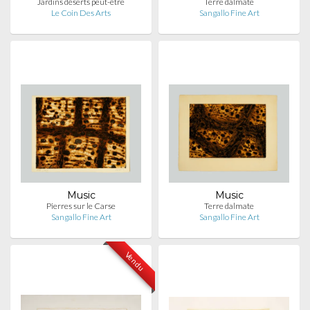
Jardins déserts peut-être
Terre dalmate
Le Coin Des Arts
Sangallo Fine Art
Music
Music
Pierres sur le Carse
Terre dalmate
Sangallo Fine Art
Sangallo Fine Art
Vendu