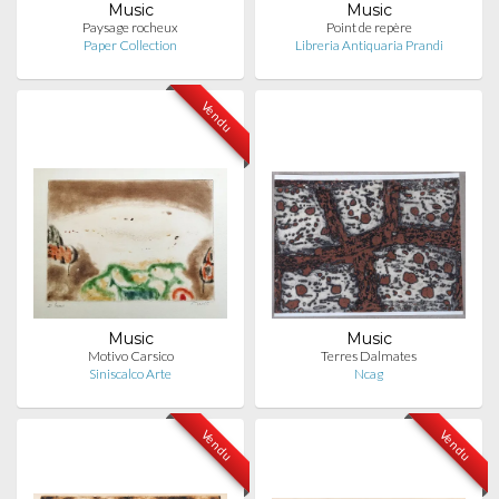
Music
Music
Paysage rocheux
Point de repère
Paper Collection
Libreria Antiquaria Prandi
Vendu
Music
Music
Motivo Carsico
Terres Dalmates
Siniscalco Arte
Ncag
Vendu
Vendu