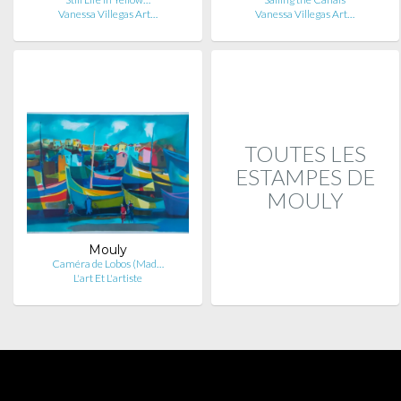
Vanessa Villegas Art…
Vanessa Villegas Art…
TOUTES LES
ESTAMPES DE
MOULY
Mouly
Caméra de Lobos (Mad…
L'art Et L'artiste