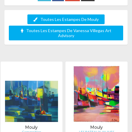
Toutes Les Estampes De Mouly
Toutes Les Estampes De Vanessa Villegas Art
Advisory
Mouly
Mouly
Composition
LES BATEAUX JAUNES