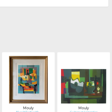
Mouly
Mouly
Blue Still Life with…
Guitare et Compotier