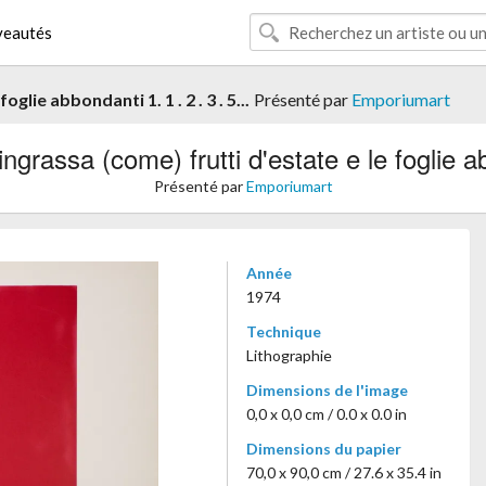
eautés
glie abbondanti 1. 1 . 2 . 3 . 5...
Présenté par
Emporiumart
ngrassa (come) frutti d'estate e le foglie abb
Présenté par
Emporiumart
Année
1974
Technique
Lithographie
Dimensions de l'image
0,0 x 0,0 cm / 0.0 x 0.0 in
Dimensions du papier
70,0 x 90,0 cm / 27.6 x 35.4 in