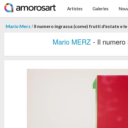
Artistes
Galeries
Nouv
/
Mario Merz
Il numero ingrassa (come) frutti d'estate e le fo
Mario MERZ
- Il numero i