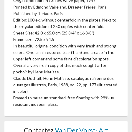
Original pochoir on Arches wove paper, 1947
Printed by Edmond Vaireland, Draeger Frères, Paris
Published by Teriade, Paris
Edition:100 ex. without centerfold in the plates. Next to
the regular edition of 250 copies with center fold.
Sheet Size: 42.0 x 65.0 cm (25 3/4" x 16 3/8”)
Frame size: 72.5 x 94.5
In beautiful original condition with very fresh and strong
colors. One small restored tear (1 cm) and crease in the
upper left corner and some faint discoloration spots.
Overall a very fresh copy of this much sought after
pochoir by Henri Matisse.
Claude Duthuit, Henri Matisse: catalogue raisonné des
ouvrages illustrés, Paris, 1988, no. 22, pp. 177 (illustrated
in color)
Framed to museum standard, free floating with 99% uv-
resistant museum glass.
Contactez
Van Der Vorst- Art