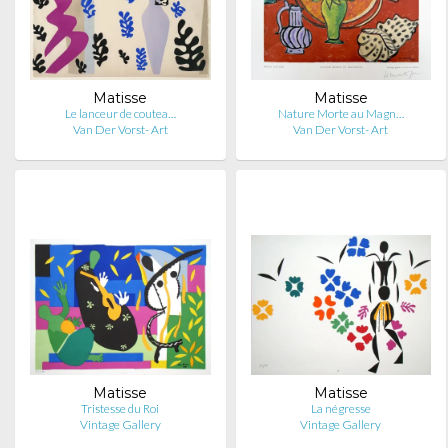
Matisse
Matisse
Le lanceur de coutea…
Nature Morte au Magn…
Van Der Vorst- Art
Van Der Vorst- Art
Matisse
Matisse
Tristesse du Roi
La négresse
Vintage Gallery
Vintage Gallery