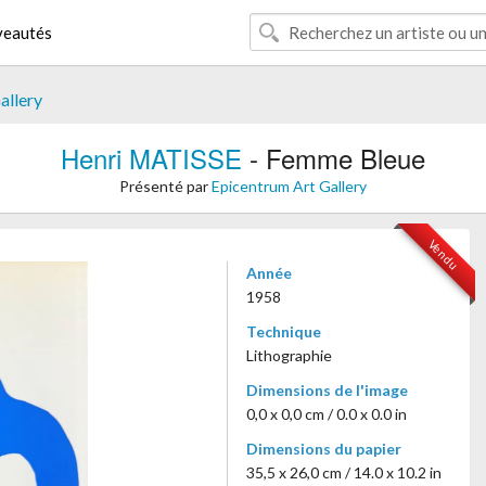
eautés
allery
Henri MATISSE
- Femme Bleue
Présenté par
Epicentrum Art Gallery
Vendu
Année
1958
Technique
Lithographie
Dimensions de l'image
0,0 x 0,0 cm / 0.0 x 0.0 in
Dimensions du papier
35,5 x 26,0 cm / 14.0 x 10.2 in