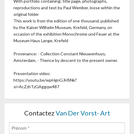
With portfolio containing; title page, photographs,
reproductions and text by Paul Wember, loose within the
original folder
This work is from the edition of one thousand, published
by the Kaiser Wilhelm Museum, Krefeld, Germany, on
occasion of the exhibition Monochrome und Feuer at the
Museum Haus Lange, Krefeld
Provenance: - Collection Constant Nieuwenhuys,
Amsterdam, - Thence by descent to the present owner.
Presentation video:
https://youtu.be/wpHgnGJHSNk?
si=AcZzhTzGAggqw487
Contactez
Van Der Vorst- Art