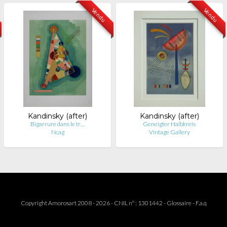
Vendu
Vendu
Kandinsky (after)
Kandinsky (after)
Bigarrure dans le tr…
Geneigter Halbkreis
Ncag
Vintage Gallery
Copyright Amorosart 2008 - 2026 - CNIL n° : 1301442 -
Glossaire
-
F.a.q