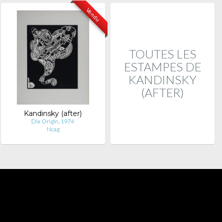
Vendu
TOUTES LES
ESTAMPES DE
KANDINSKY
(AFTER)
Kandinsky (after)
Dix Origin, 1974
Ncag