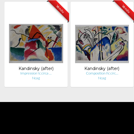
Vendu
Vendu
Kandinsky (after)
Kandinsky (after)
Impression V, circa …
Composition IV, circ…
Ncag
Ncag