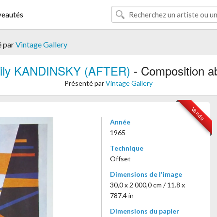
eautés
é par
Vintage Gallery
ily KANDINSKY (AFTER)
- Composition ab
Présenté par
Vintage Gallery
Vendu
Année
1965
Technique
Offset
Dimensions de l'image
30,0 x 2 000,0 cm / 11.8 x
787.4 in
Dimensions du papier