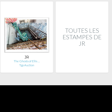
TOUTES LES
ESTAMPES DE
JR
JR
The Ghosts of Ellis …
Tgp Auction