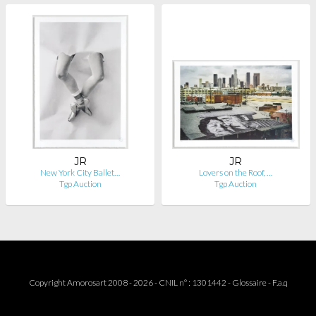
JR
JR
New York City Ballet…
Lovers on the Roof, …
Tgp Auction
Tgp Auction
Copyright Amorosart 2008 - 2026 - CNIL n° : 1301442 -
Glossaire
-
F.a.q