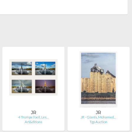
JR
JR
4 Trompe l'oeil, Les…
JR - Giants, Mohamed…
Art&ditions
Tgp Auction