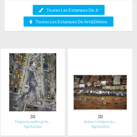
Toutes Les Estampes De Jr
Toutes Les Estampes De Art&Ditions
JR
JR
Migrants, walking Ne…
Action in Kibera slu…
Tgp Auction
Tgp Auction