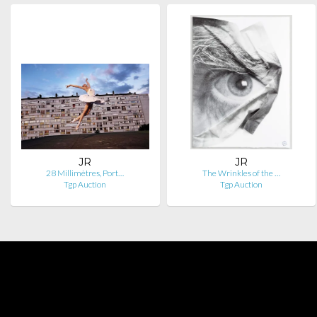
JR
JR
28 Millimètres, Port…
The Wrinkles of the …
Tgp Auction
Tgp Auction