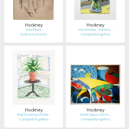
Hockney
Hockney
Yves Marie
My Window - iPad dra…
Galería La Aurora
Composition.gallery
Hockney
Hockney
IPad Drawing Untitle…
Snails Space, March …
Composition.gallery
Composition.gallery