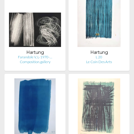
Hartung
Hartung
Farandole V, L-1970-…
L 20
Composition.gallery
Le Coin Des Arts