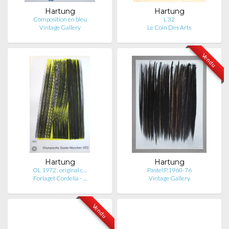
Hartung
Hartung
Composition en bleu
L 32
Vintage Gallery
Le Coin Des Arts
Vendu
Hartung
Hartung
OL 1972 . original c…
Pastel P.1960-76
Forlaget Cordelia - …
Vintage Gallery
Vendu