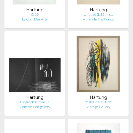
Hartung
Hartung
G 19
Untitled (L 32, firs…
Le Coin Des Arts
A Hare In The Forest
Hartung
Hartung
Lithograph X from Fa…
Pastel P. 1958 - 35
Composition.gallery
Vintage Gallery