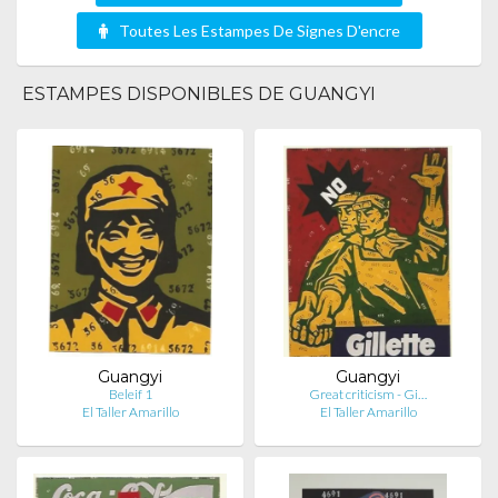
Toutes Les Estampes De Signes D'encre
ESTAMPES DISPONIBLES DE GUANGYI
Guangyi
Guangyi
Beleif 1
Great criticism - Gi…
El Taller Amarillo
El Taller Amarillo