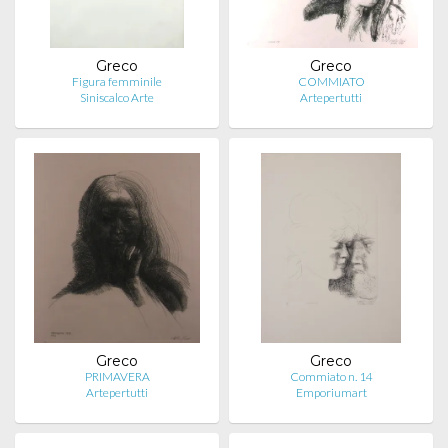
Greco
Greco
Figura femminile
COMMIATO
Siniscalco Arte
Artepertutti
Greco
Greco
PRIMAVERA
Commiato n. 14
Artepertutti
Emporiumart