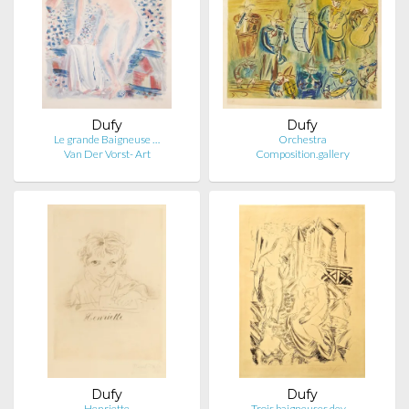
Dufy
Dufy
Le grande Baigneuse …
Orchestra
Van Der Vorst- Art
Composition.gallery
Dufy
Dufy
Henriette
Trois baigneuses dev…