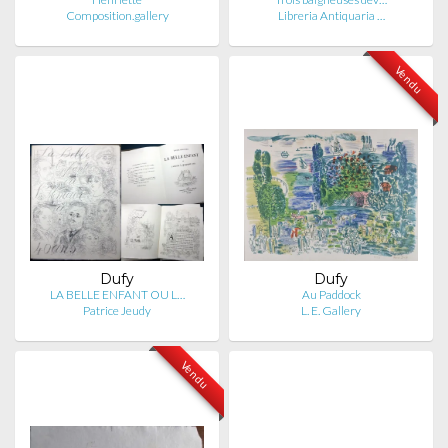
Composition.gallery
Libreria Antiquaria …
Vendu
Dufy
Dufy
LA BELLE ENFANT OU L…
Au Paddock
Patrice Jeudy
L. E. Gallery
Vendu