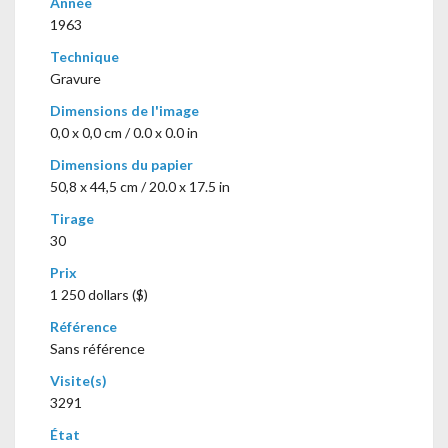
Année
1963
Technique
Gravure
Dimensions de l'image
0,0 x 0,0 cm / 0.0 x 0.0 in
Dimensions du papier
50,8 x 44,5 cm / 20.0 x 17.5 in
Tirage
30
Prix
1 250 dollars ($)
Référence
Sans référence
Visite(s)
3291
État