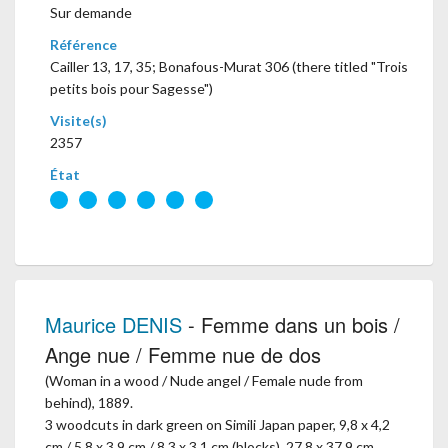
Sur demande
Référence
Cailler 13, 17, 35; Bonafous-Murat 306 (there titled "Trois
petits bois pour Sagesse")
Visite(s)
2357
État
Maurice DENIS
- Femme dans un bois /
Ange nue / Femme nue de dos
(Woman in a wood / Nude angel / Female nude from
behind), 1889.
3 woodcuts in dark green on Simili Japan paper, 9,8 x 4,2
cm / 5,8 x 3,9 cm / 8,3 x 3,1 cm (blocks), 27,8 x 37,9 cm