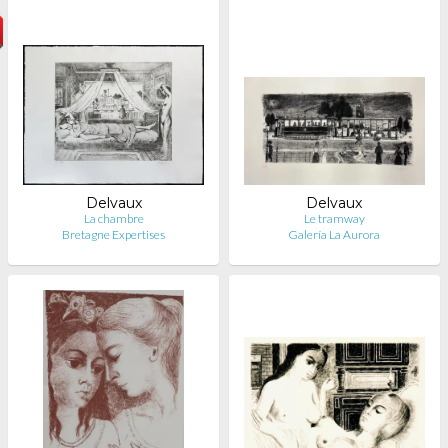
Delvaux
Delvaux
La chambre
Le tramway
Bretagne Expertises
Galería La Aurora