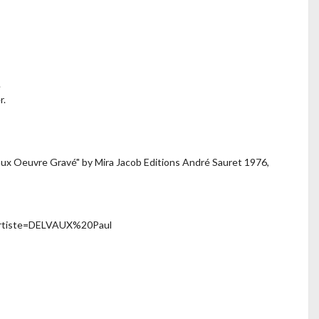
.
r.
vaux Oeuvre Gravé" by Mira Jacob Editions André Sauret 1976,
_artiste=DELVAUX%20Paul