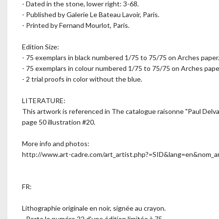
- Dated in the stone, lower right: 3-68.
- Published by Galerie Le Bateau Lavoir, Paris.
- Printed by Fernand Mourlot, Paris.
Edition Size:
- 75 exemplars in black numbered 1/75 to 75/75 on Arches paper
- 75 exemplars in colour numbered 1/75 to 75/75 on Arches pape
- 2 trial proofs in color without the blue.
LITERATURE:
This artwork is referenced in The catalogue raisonne "Paul Del
page 50 illustration #20.
More info and photos:
http://www.art-cadre.com/art_artist.php?=SID&lang=en&nom
FR:
Lithographie originale en noir, signée au crayon.
- Porte le numéro 22 d'une édition limitée à 75.